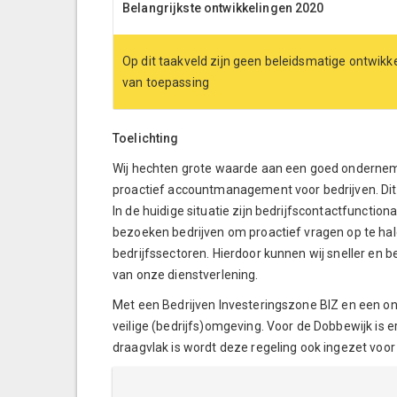
Belangrijkste ontwikkelingen 2020
Op dit taakveld zijn geen beleidsmatige ontwikk
van toepassing
Toelichting
Wij hechten grote waarde aan een goed onderneme
proactief accountmanagement voor bedrijven. Dit 
In de huidige situatie zijn bedrijfscontactfuncti
bezoeken bedrijven om proactief vragen op te halen
bedrijfssectoren. Hierdoor kunnen wij sneller en 
van onze dienstverlening.
Met een Bedrijven Investeringszone BIZ en een on
veilige (bedrijfs)omgeving. Voor de Dobbewijk is 
draagvlak is wordt deze regeling ook ingezet voo