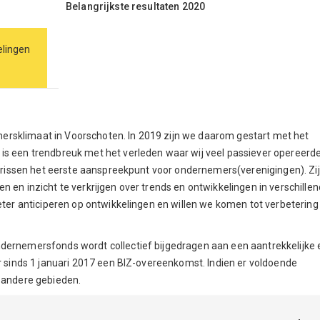
Belangrijkste resultaten 2020
elingen
rsklimaat in Voorschoten. In 2019 zijn we daarom gestart met het
is een trendbreuk met het verleden waar wij veel passiever opereerd
onarissen het eerste aanspreekpunt voor ondernemers(verenigingen). Zij
 en inzicht te verkrijgen over trends en ontwikkelingen in verschille
beter anticiperen op ontwikkelingen en willen we komen tot verbetering
dernemersfonds wordt collectief bijgedragen aan een aantrekkelijke 
er sinds 1 januari 2017 een BIZ-overeenkomst. Indien er voldoende
r andere gebieden.