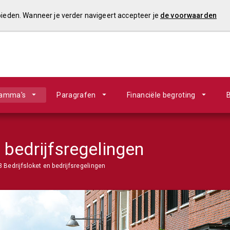
 bieden. Wanneer je verder navigeert accepteer je
de voorwaarden
ramma's
Paragrafen
Financiële begroting
B
n bedrijfsregelingen
3 Bedrijfsloket en bedrijfsregelingen