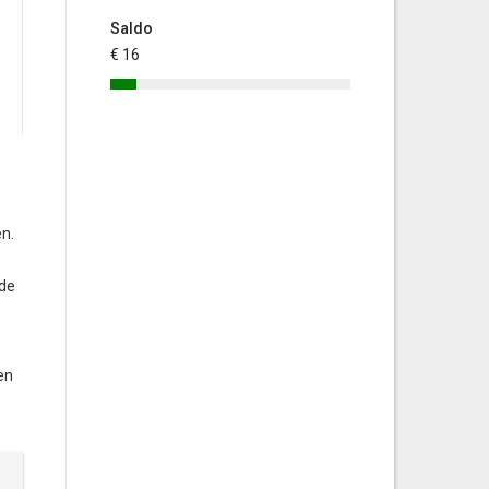
Saldo
€ 16
en.
nde
en