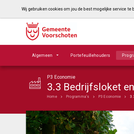
Wij gebruiken cookies om jou de best mogelijke service te
Algemeen
Portefeuillehouders
Prog
P3 Economie
3.3 Bedrijfsloket e
Home
Programma's
P3 Economie
3.