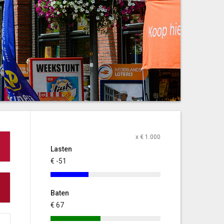
x € 1.000
Lasten
€ -51
Baten
€ 67