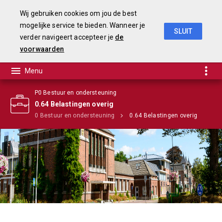
Wij gebruiken cookies om jou de best
mogelijke service te bieden. Wanneer je
SLUIT
verder navigeert accepteer je
de
Begroting 2020
voorwaarden
P0 Bestuur en ondersteuning
0.64 Belastingen overig
mma's
P0 Bestuur en ondersteuning
0.64 Belastingen overig