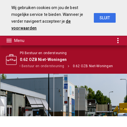
Wij gebruiken cookies om jou de best
mogelijke service te bieden. Wanneer je
SLUIT
verder navigeert accepteer je
de
Begroting 2020
voorwaarden
P0 Bestuur en ondersteuning
0.62 OZB Niet-Woningen
mma's
P0 Bestuur en ondersteuning
0.62 OZB Niet-Woningen