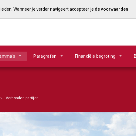
 bieden. Wanneer je verder navigeert accepteer je
de voorwaarden
ramma's
Paragrafen
Financiële begroting
B
Verbonden partijen