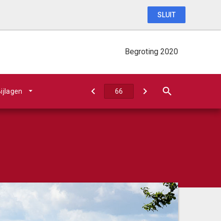
SLUIT
Begroting 2020
ijlagen