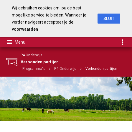
Wij gebruiken cookies om jou de best
mogelijke service te bieden. Wanneer je
SLUIT
verder navigeert accepteer je
de
Begroting 2020
voorwaarden
P4 Onderwijs
Verbonden partijen
Home
Programma's
P4 Onderwijs
Verbonden partijen