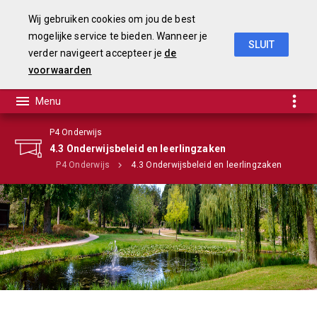
Wij gebruiken cookies om jou de best
mogelijke service te bieden. Wanneer je
SLUIT
verder navigeert accepteer je
de
Begroting 2020
voorwaarden
P4 Onderwijs
4.3 Onderwijsbeleid en leerlingzaken
gramma's
P4 Onderwijs
4.3 Onderwijsbeleid en leerlingzaken