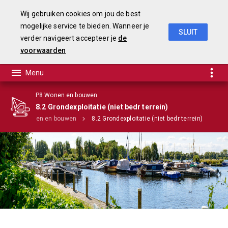
Wij gebruiken cookies om jou de best
mogelijke service te bieden. Wanneer je
SLUIT
verder navigeert accepteer je
de
Begroting 2020
voorwaarden
P8 Wonen en bouwen
8.2 Grondexploitatie (niet bedr terrein)
P8 Wonen en bouwen
8.2 Grondexploitatie (niet bedr terrein)