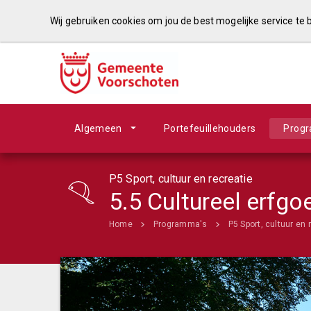
Wij gebruiken cookies om jou de best mogelijke service te
Algemeen
Portefeuillehouders
Prog
P5 Sport, cultuur en recreatie
5.5 Cultureel erfgo
Home
Programma's
P5 Sport, cultuur en 