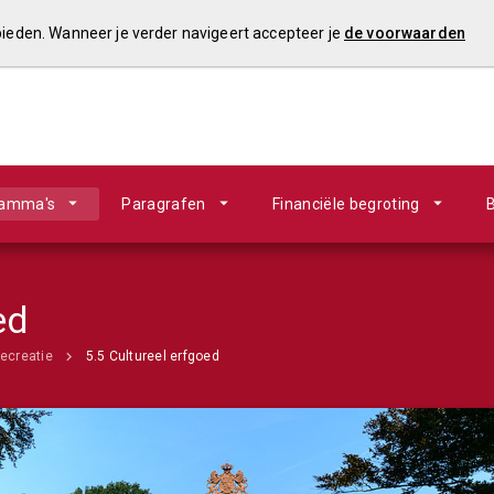
 bieden. Wanneer je verder navigeert accepteer je
de voorwaarden
ramma's
Paragrafen
Financiële begroting
B
ed
recreatie
5.5 Cultureel erfgoed