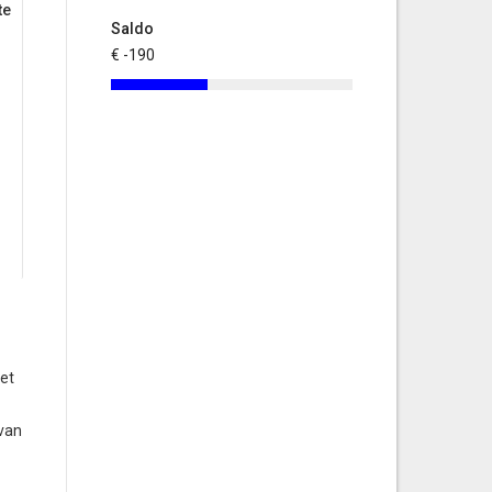
te
Saldo
€ -190
het
 van