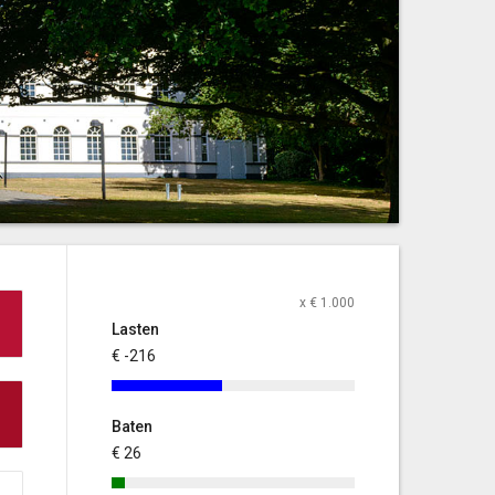
x € 1.000
Lasten
€ -216
Baten
€ 26