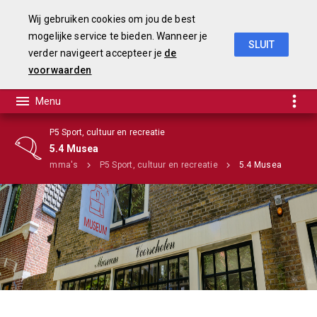
Wij gebruiken cookies om jou de best
mogelijke service te bieden. Wanneer je
SLUIT
verder navigeert accepteer je
de
Begroting 2020
voorwaarden
P5 Sport, cultuur en recreatie
5.4 Musea
e
Programma's
P5 Sport, cultuur en recreatie
5.4 Musea