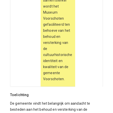
samen sterker"
wordt het
Museum
Voorschoten
gefaciliteerd ten
behoeve van het
behoud en
versterking van
de
cultuurhistorische
identiteit en
kwaliteit van de
gemeente
Voorschoten.
Toelichting
De gemeente vindt het belangrijk om aandacht te
besteden aan het behoud en versterking van de