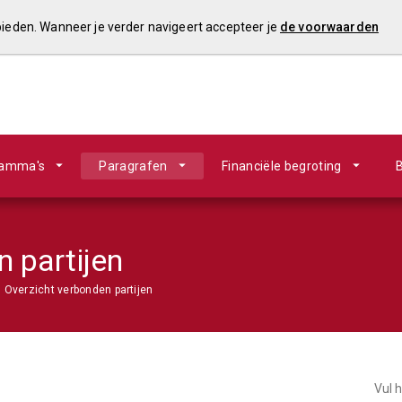
 bieden. Wanneer je verder navigeert accepteer je
de voorwaarden
ramma's
Paragrafen
Financiële begroting
B
 partijen
Overzicht verbonden partijen