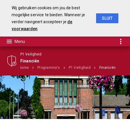
Wij gebruiken cookies om jou de best
mogelijke service te bieden. Wanneer je
SLUIT
verder navigeert accepteer je
de
Begroting 2020
voorwaarden
P1 Veiligheid
Financiën
Home
Programma's
P1 Veiligheid
Financiën