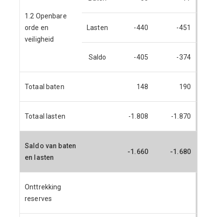
1.2 Openbare
orde en
Lasten
-440
-451
veiligheid
Saldo
-405
-374
Totaal baten
148
190
Totaal lasten
-1.808
-1.870
-
Saldo van baten
-1.660
-1.680
-
en lasten
Onttrekking
reserves