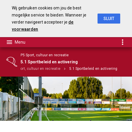
Wij gebruiken cookies om jou de best
mogelijke service te bieden. Wanneer je
SLUIT
verder navigeert accepteer je
de
Begroting 2020
voorwaarden
P5 Sport, cultuur en recreatie
5.1 Sportbeleid en activering
's
P5 Sport, cultuur en recreatie
5.1 Sportbeleid en activering