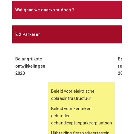
Wat gaan we daarvoor doen ?
2.2 Parkeren
Belangrijkste
Belangr
ontwikkelingen
resultat
2020
2020
Beleid voor elektrische
oplaadinfrastructuur
Beleid voor kenteken
gebonden
gehandicaptenparkeerplaatsen
Uitbreiding fietsparkeerterrein