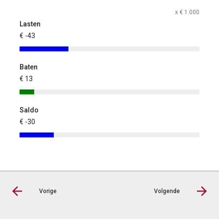
x € 1.000
Lasten
€ -43
Baten
€ 13
Saldo
€ -30
Vorige
Volgende
© LIAS Software
|
Privacy statement
|
Sitemap