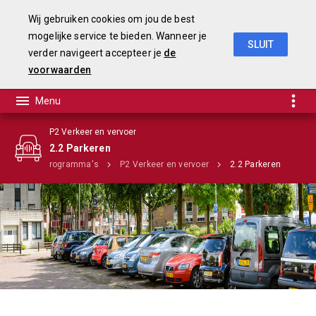
Wij gebruiken cookies om jou de best
mogelijke service te bieden. Wanneer je
SLUIT
verder navigeert accepteer je
de
Begroting 2020
voorwaarden
P2 Verkeer en vervoer
2.2 Parkeren
Home
Programma's
P2 Verkeer en vervoer
2.2 Parkeren