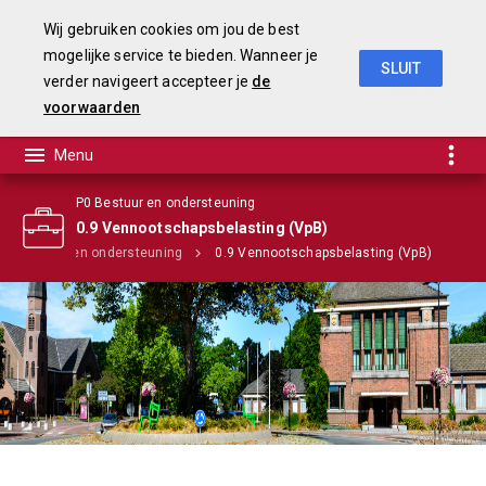
Wij gebruiken cookies om jou de best
mogelijke service te bieden. Wanneer je
SLUIT
verder navigeert accepteer je
de
Begroting 2020
voorwaarden
P0 Bestuur en ondersteuning
0.9 Vennootschapsbelasting (VpB)
P0 Bestuur en ondersteuning
0.9 Vennootschapsbelasting (VpB)