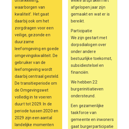
ontwikkeling,
welke afspraken het
waarborgen van
afgelopen jaar zijn
kwaliteit’. Het gaat
gemaakt en wat er is
daarbij ook om het
bereikt.
zorgdragen voor een
Participatie
veilige, gezonde en
We zijn gestart met
duurzame
dorpsdialogen over
leefomgeving en goede
onder andere
omgevingskwaliteit. De
bestuurlijke toekomst,
gebruiker van de
subsidiestelsel en
leefomgeving wordt
financiën.
daarbij centraal gesteld.
We hebben 22
De transitieperiode om
burgerinitiatieven
de Omgevingswet
ondersteund.
volledig in te voeren
duurt tot 2029. In de
Een gezamenlijke
periode tussen 2020 en
taskforce van
2029 zijn een aantal
gemeente en inwoners
landelijke momenten
gaat burgerparticipatie